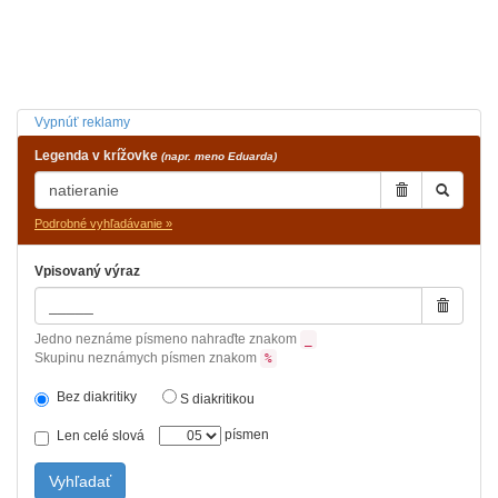
Vypnúť reklamy
Legenda v krížovke
(napr. meno Eduarda)
Podrobné vyhľadávanie »
Vpisovaný výraz
Jedno neznáme písmeno nahraďte znakom
_
Skupinu neznámych písmen znakom
%
Bez diakritiky
S diakritikou
písmen
Len celé slová
Vyhľadať