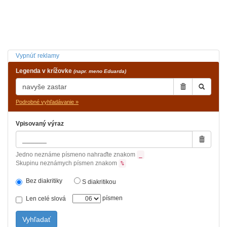
Vypnúť reklamy
Legenda v krížovke
(napr. meno Eduarda)
Podrobné vyhľadávanie »
Vpisovaný výraz
Jedno neznáme písmeno nahraďte znakom
_
Skupinu neznámych písmen znakom
%
Bez diakritiky
S diakritikou
písmen
Len celé slová
Vyhľadať