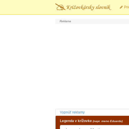
Pri
Vypnúť reklamy
Legenda v krížovke
(napr. meno Eduarda)