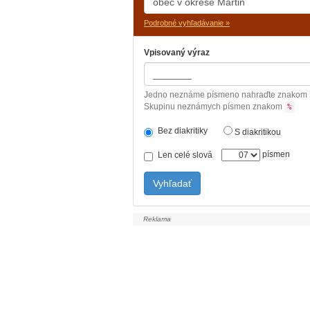
Podrobné vyhľadávanie »
Vpisovaný výraz
Jedno neznáme písmeno nahraďte znakom
Skupinu neznámych písmen znakom
%
Bez diakritiky
S diakritikou
písmen
Len celé slová
Vyhľadať