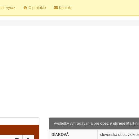
dať výraz
O projekte
Kontakt
Výsledky vyhľadávania pre
obec v okrese Martin
DIAKOVÁ
slovenská obec v okres