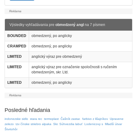
Výsledky vyhľadávania pre
obmedzený angl
na 7 písmen
BOUNDED
obmedzený, po anglicky
CRAMPED
obmedzený, po anglicky
LIMITED
anglický výraz pre obmedzený
LIMITED
anglický výraz pre označenie spoločnosti s ručením
obmedzeným, skr. Ltd.
LIMITED
obmedzený, po anglicky
Posledné hľadania
indonezske sidlo
stara rec
termoplast
Čašník zastar.
farbivo z lišajníkov
Upravene
zelezo
tzv čínske striebro alpaka
Skr. Súhvezdia labuť
Lodenicovy s
Mladší útvar
Štvrtohôr