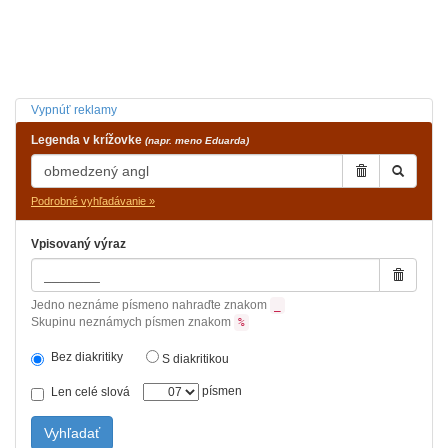
Vypnúť reklamy
Legenda v krížovke
(napr. meno Eduarda)
Podrobné vyhľadávanie »
Vpisovaný výraz
Jedno neznáme písmeno nahraďte znakom
_
Skupinu neznámych písmen znakom
%
Bez diakritiky
S diakritikou
písmen
Len celé slová
Vyhľadať