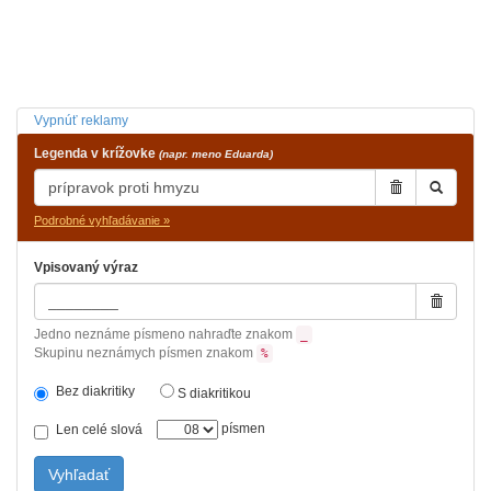
Vypnúť reklamy
Legenda v krížovke
(napr. meno Eduarda)
Podrobné vyhľadávanie »
Vpisovaný výraz
Jedno neznáme písmeno nahraďte znakom
_
Skupinu neznámych písmen znakom
%
Bez diakritiky
S diakritikou
písmen
Len celé slová
Vyhľadať