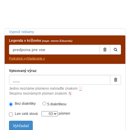
Vypnúť reklamy
Legenda v krížovke
(napr. meno Eduarda)
Podrobné vyhľadávanie »
Vpisovaný výraz
Jedno neznáme písmeno nahraďte znakom
_
Skupinu neznámych písmen znakom
%
Bez diakritiky
S diakritikou
písmen
Len celé slová
Vyhľadať