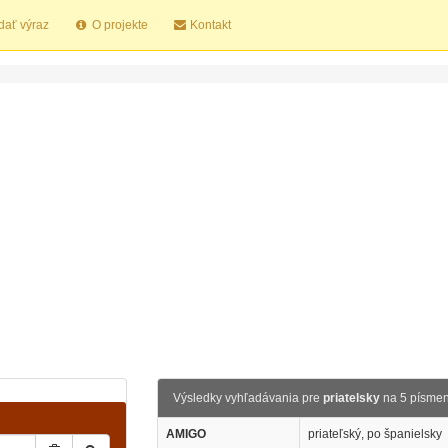
dať výraz
O projekte
Kontakt
Výsledky vyhľadávania pre
priatelsky
na 5 písme
AMIGO
priateľský, po španielsky