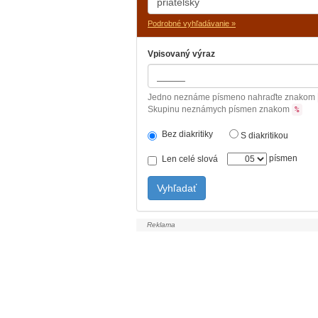
Podrobné vyhľadávanie »
Vpisovaný výraz
Jedno neznáme písmeno nahraďte znakom
Skupinu neznámych písmen znakom
%
Bez diakritiky
S diakritikou
písmen
Len celé slová
Vyhľadať