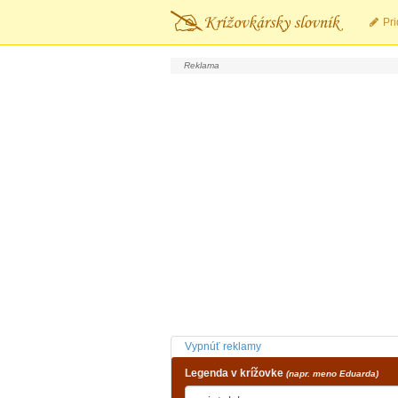
Pri
Vypnúť reklamy
Legenda v krížovke
(napr. meno Eduarda)