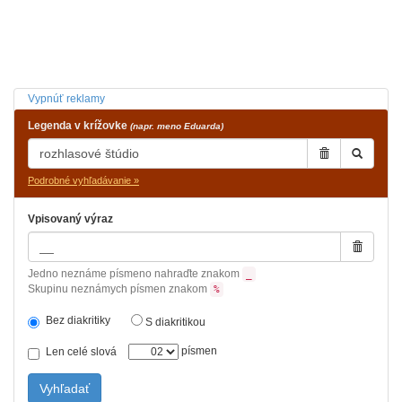
Vypnúť reklamy
Legenda v krížovke
(napr. meno Eduarda)
Podrobné vyhľadávanie »
Vpisovaný výraz
Jedno neznáme písmeno nahraďte znakom
_
Skupinu neznámych písmen znakom
%
Bez diakritiky
S diakritikou
písmen
Len celé slová
Vyhľadať