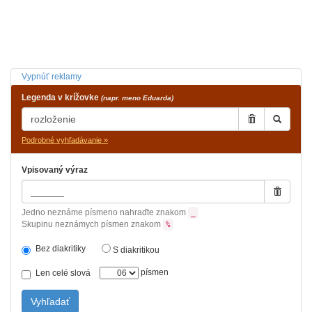
Vypnúť reklamy
Legenda v krížovke
(napr. meno Eduarda)
Podrobné vyhľadávanie »
Vpisovaný výraz
Jedno neznáme písmeno nahraďte znakom
_
Skupinu neznámych písmen znakom
%
Bez diakritiky
S diakritikou
písmen
Len celé slová
Vyhľadať