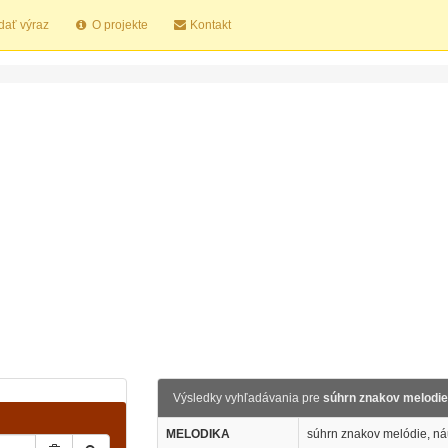
dať výraz
O projekte
Kontakt
Výsledky vyhľadávania pre
súhrn znakov melodie
MELODIKA
súhrn znakov melódie, ná