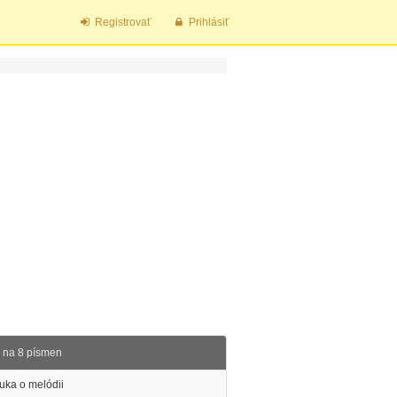
Registrovať
Prihlásiť
na 8 písmen
uka o melódii