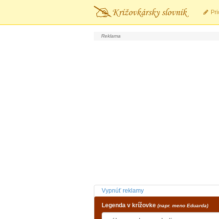
Pri
Vypnúť reklamy
Legenda v krížovke
(napr. meno Eduarda)