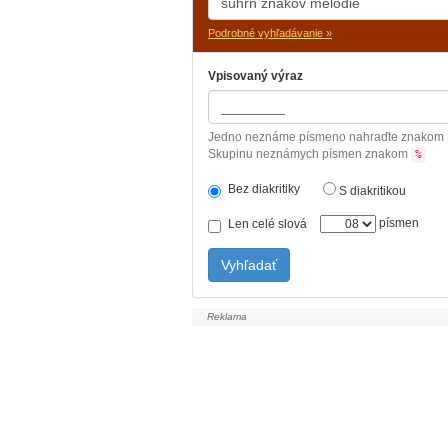
Podrobné vyhľadávanie »
Vpisovaný výraz
Jedno neznáme písmeno nahraďte znakom
Skupinu neznámych písmen znakom
%
Bez diakritiky
S diakritikou
písmen
Len celé slová
Vyhľadať