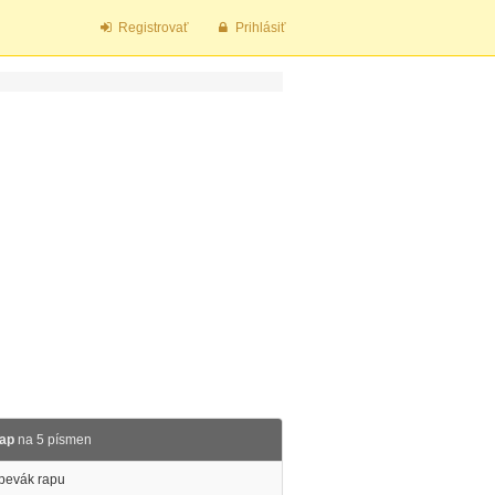
Registrovať
Prihlásiť
rap
na 5 písmen
spevák rapu