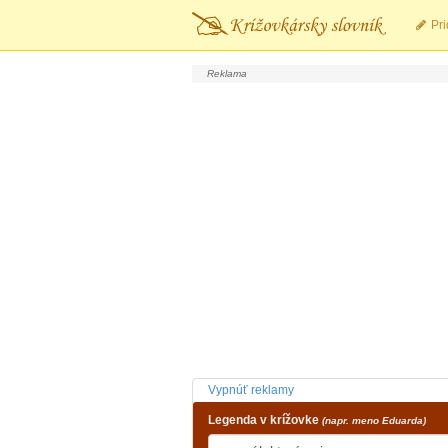
Pri
Vypnúť reklamy
Legenda v krížovke
(napr. meno Eduarda)