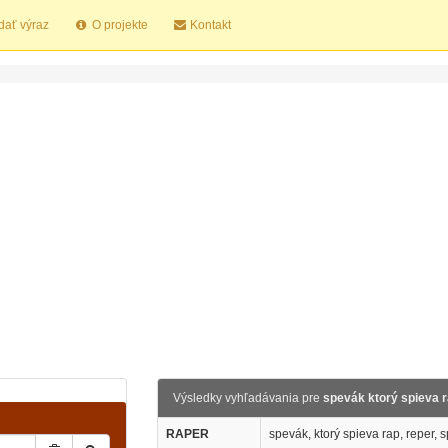
dať výraz
O projekte
Kontakt
Výsledky vyhľadávania pre
spevák ktorý spieva 
RAPER
spevák, ktorý spieva rap, reper, 