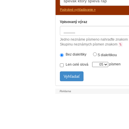
Podrobné vyhľadávanie »
Vpisovaný výraz
Jedno neznáme písmeno nahraďte znakom
Skupinu neznámych písmen znakom
%
Bez diakritiky
S diakritikou
písmen
Len celé slová
Vyhľadať