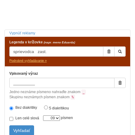
Vypnúť reklamy
Legenda v krížovke
(napr. meno Eduarda)
Podrobné vyhľadávanie »
Vpisovaný výraz
Jedno neznáme písmeno nahraďte znakom
_
Skupinu neznámych písmen znakom
%
Bez diakritiky
S diakritikou
písmen
Len celé slová
Vyhľadať