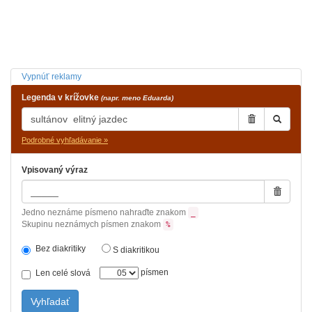
Vypnúť reklamy
Legenda v krížovke
(napr. meno Eduarda)
Podrobné vyhľadávanie »
Vpisovaný výraz
Jedno neznáme písmeno nahraďte znakom
_
Skupinu neznámych písmen znakom
%
Bez diakritiky
S diakritikou
písmen
Len celé slová
Vyhľadať