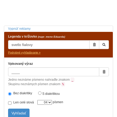
Vypnúť reklamy
Legenda v krížovke
(napr. meno Eduarda)
Podrobné vyhľadávanie »
Vpisovaný výraz
Jedno neznáme písmeno nahraďte znakom
_
Skupinu neznámych písmen znakom
%
Bez diakritiky
S diakritikou
písmen
Len celé slová
Vyhľadať