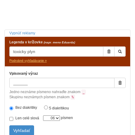
Vypnúť reklamy
Legenda v krížovke
(napr. meno Eduarda)
Podrobné vyhľadávanie »
Vpisovaný výraz
Jedno neznáme písmeno nahraďte znakom
_
Skupinu neznámych písmen znakom
%
Bez diakritiky
S diakritikou
písmen
Len celé slová
Vyhľadať