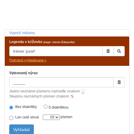
Vypnúť reklamy
Legenda v krížovke
(napr. meno Eduarda)
Podrobné vyhľadávanie »
Vpisovaný výraz
Jedno neznáme písmeno nahraďte znakom
_
Skupinu neznámych písmen znakom
%
Bez diakritiky
S diakritikou
písmen
Len celé slová
Vyhľadať