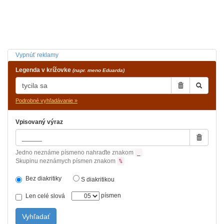
Vypnúť reklamy
Legenda v krížovke
(napr. meno Eduarda)
Podrobné vyhľadávanie »
Vpisovaný výraz
Jedno neznáme písmeno nahraďte znakom
_
Skupinu neznámych písmen znakom
%
Bez diakritiky
S diakritikou
písmen
Len celé slová
Vyhľadať