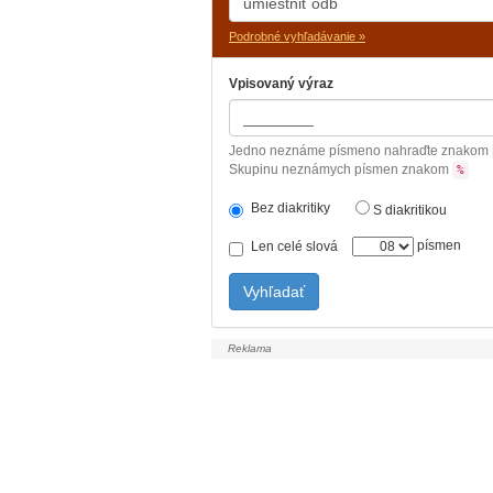
Podrobné vyhľadávanie »
Vpisovaný výraz
Jedno neznáme písmeno nahraďte znakom
Skupinu neznámych písmen znakom
%
Bez diakritiky
S diakritikou
písmen
Len celé slová
Vyhľadať