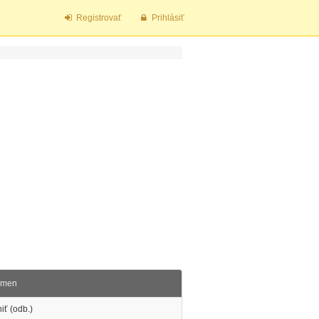
Registrovať
Prihlásiť
smen
iť (odb.)