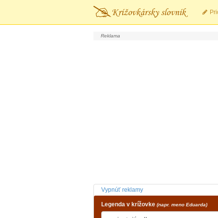
Pri
Vypnúť reklamy
Legenda v krížovke
(napr. meno Eduarda)