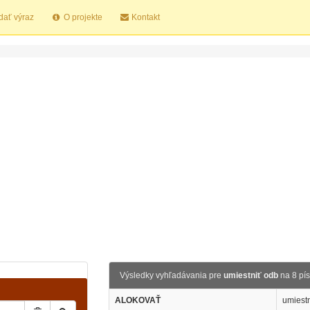
dať výraz
O projekte
Kontakt
Výsledky vyhľadávania pre
umiestniť odb
na 8 pí
ALOKOVAŤ
umiestn