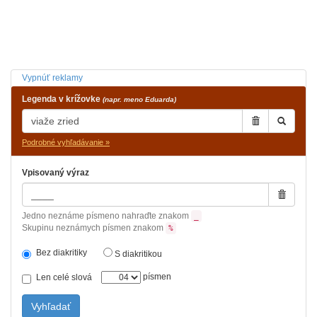
Vypnúť reklamy
Legenda v krížovke
(napr. meno Eduarda)
Podrobné vyhľadávanie »
Vpisovaný výraz
Jedno neznáme písmeno nahraďte znakom
_
Skupinu neznámych písmen znakom
%
Bez diakritiky
S diakritikou
písmen
Len celé slová
Vyhľadať