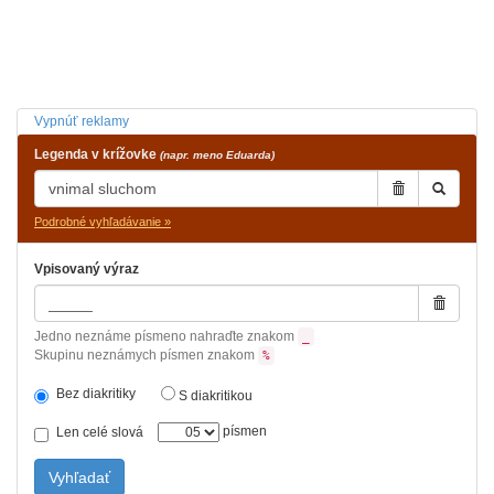
Vypnúť reklamy
Legenda v krížovke
(napr. meno Eduarda)
Podrobné vyhľadávanie »
Vpisovaný výraz
Jedno neznáme písmeno nahraďte znakom
_
Skupinu neznámych písmen znakom
%
Bez diakritiky
S diakritikou
písmen
Len celé slová
Vyhľadať