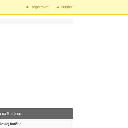
Registrovať
Prihlásiť
e
na 5 písmen
úzskej horčice