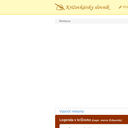
Pri
Vypnúť reklamy
Legenda v krížovke
(napr. meno Eduarda)