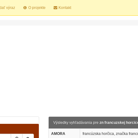
dať výraz
O projekte
Kontakt
Výsledky vyhľadávania pre
zn francuzskej horcic
AMORA
francúzska horčica, značka franc