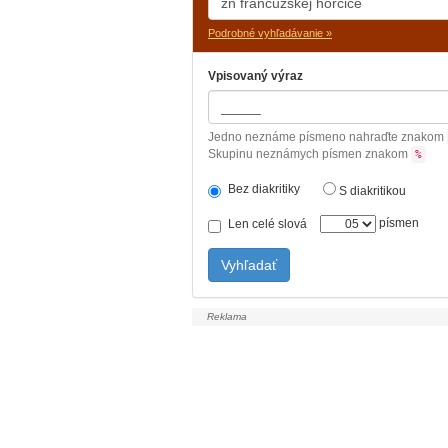
Podrobné vyhľadávanie »
Vpisovaný výraz
Jedno neznáme písmeno nahraďte znakom
Skupinu neznámych písmen znakom
%
Bez diakritiky
S diakritikou
písmen
Len celé slová
Vyhľadať