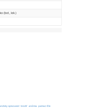
o (bot., lek.)
andsky spisovatel
brodiť
anémia
patriaci Ele