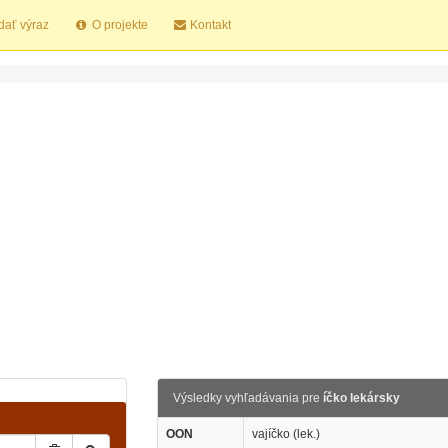
dať výraz
O projekte
Kontakt
Výsledky vyhľadávania pre
íčko lekársky
OON
vajíčko (lek.)