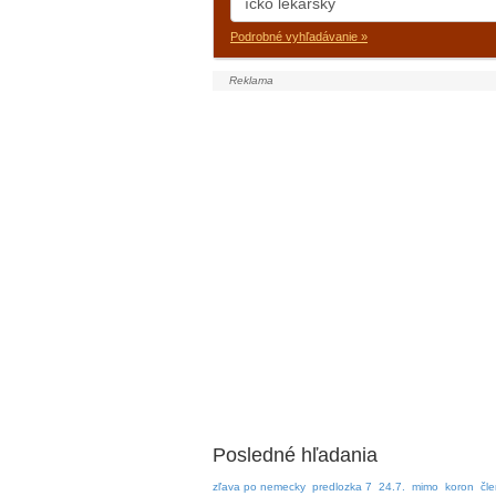
Podrobné vyhľadávanie »
Posledné hľadania
zľava po nemecky
predlozka 7
24.7.
mimo
koron
čle