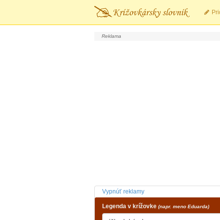
Pri
Vypnúť reklamy
Legenda v krížovke
(napr. meno Eduarda)