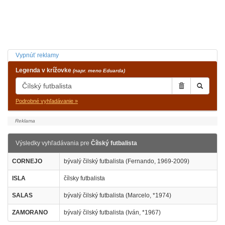
Vypnúť reklamy
Legenda v krížovke
(napr. meno Eduarda)
Podrobné vyhľadávanie »
Výsledky vyhľadávania pre
Čílský futbalista
CORNEJO
bývalý čilský futbalista (Fernando, 1969-2009)
ISLA
čílsky futbalista
SALAS
bývalý čilský futbalista (Marcelo, *1974)
ZAMORANO
bývalý čilský futbalista (Iván, *1967)