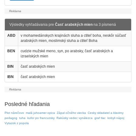
Výsledky vyhľadávania pre
Časť arabských mien
na 3 písmená
ABD
v mohamedánskych krajinách sluha a ctiteľ boha, neskôr súčasť
arabských mien, moslimský sluha a ctiteľ Boha
BEN
cudzie mužské meno, syn, po arabsky, časť arabských a
izraelských mien
BIN
časť arabských mien
IBN
časť arabských mien
Posledné hľadania
Plot nárečovo
malá juhoamer opica
Zápal očného viecka
Cesky skladatel a klavirny
pedagog
tuha
kufor po francuzsky
Rakúsky vedec vynálezca
graf tlac
kobyli nápoj
Vytazok z popola