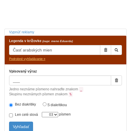
Vypnúť reklamy
Legenda v krížovke
(napr. meno Eduarda)
Podrobné vyhľadávanie »
Vpisovaný výraz
Jedno neznáme písmeno nahraďte znakom
_
Skupinu neznámych písmen znakom
%
Bez diakritiky
S diakritikou
písmen
Len celé slová
Vyhľadať