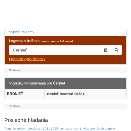
Vypnúť reklamy
Legenda v krížovke
(napr. meno Eduarda)
Podrobné vyhľadávanie »
Výsledky vyhľadávania pre
Černieť
BRONIEŤ
černieť, tmavnúť (kniž.)
Posledné hľadania
Punti
americky herec james 1931-1955
venezuel basnik
Hlas ako
Duch anglicky