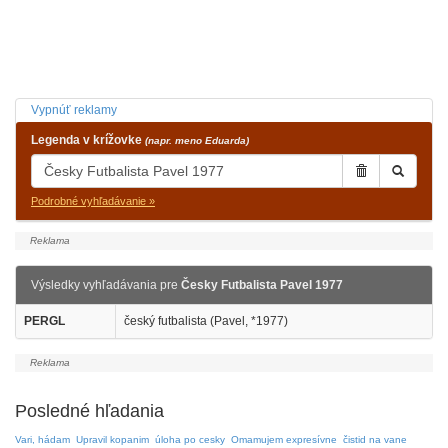
Vypnúť reklamy
Legenda v krížovke
(napr. meno Eduarda)
Podrobné vyhľadávanie »
Výsledky vyhľadávania pre
Česky Futbalista Pavel 1977
PERGL
český futbalista (Pavel, *1977)
Posledné hľadania
Vari, hádam
Upravil kopanim
úloha po cesky
Omamujem expresívne
čistid na vane