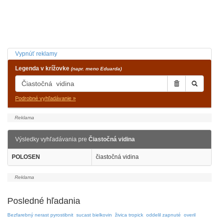
Vypnúť reklamy
Legenda v krížovke
(napr. meno Eduarda)
Podrobné vyhľadávanie »
Výsledky vyhľadávania pre
Čiastočná vidina
POLOSEN
čiastočná vidina
Posledné hľadania
Bezfarebný nerast pyrostibnit
sucast bielkovin
živica tropick
oddelil zapnuté
overil