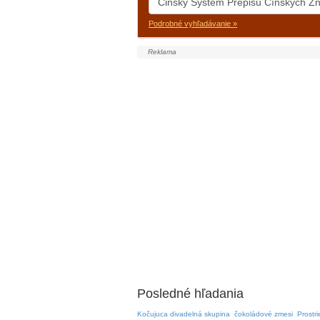
Podrobné vyhľadávanie »
Posledné hľadania
Kočujuca divadelná skupina
čokoládové zmesi
Prostr