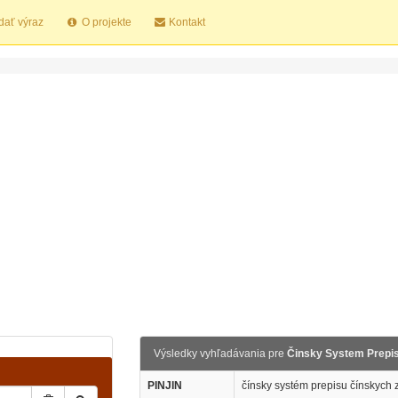
dať výraz
O projekte
Kontakt
Výsledky vyhľadávania pre
Činsky System Prepi
PINJIN
čínsky systém prepisu čínskych