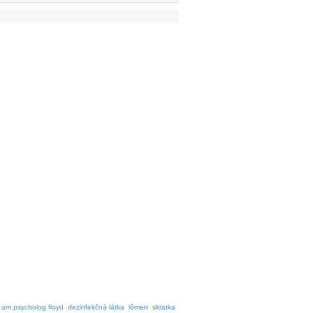
am psycholog floyd
dezinfekčná látka
lômen
skratka