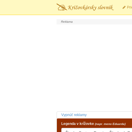
Pri
Vypnúť reklamy
Legenda v krížovke
(napr. meno Eduarda)