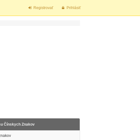
Registrovať
Prihlásiť
su Čínskych Znakov
 znakov