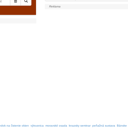
iedok na čistenie okien
výtrusnica
moravské osada
knazsky seminar
peňažná sustava
Bánske