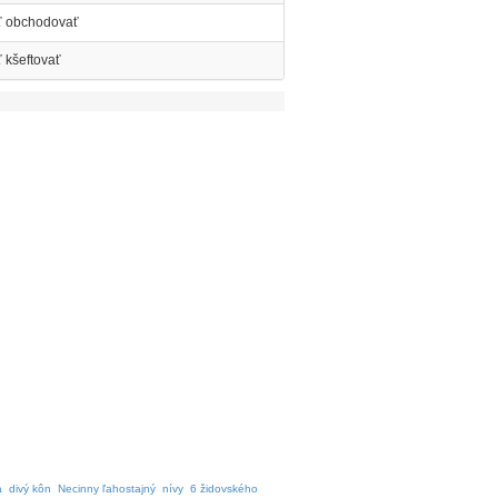
ť obchodovať
 kšeftovať
a
divý kôn
Necinny ľahostajný
nívy
6 židovského