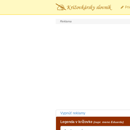
Pri
Vypnúť reklamy
Legenda v krížovke
(napr. meno Eduarda)