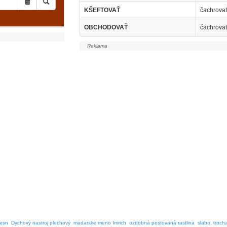
KŠEFTOVAŤ
čachrova
OBCHODOVAŤ
čachrovať
lesn
Dychový nastroj plechový
madarske meno Imrich
ozdobná pestovaná rastlina
slabo, troch