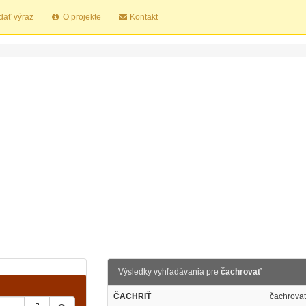
dať výraz
O projekte
Kontakt
Výsledky vyhľadávania pre
čachrovať
ČACHRIŤ
čachrovať 