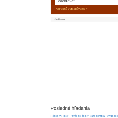
Podrobné vyhľadávanie »
Posledné hľadania
Pôsobívy
lavir
Pováľ po český
yard skratka
Výrubok 