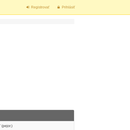
Registrovať
Prihlásiť
(pejor.)