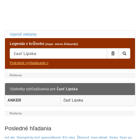
Vypnúť reklamy
Legenda v krížovke
(napr. meno Eduarda)
Podrobné vyhľadávanie »
Výsledky vyhľadávania pre
časť Lipska
ANKER
časť Lipska
Posledné hľadania
ind vila
Starogrécky boh spravodlivosti
Ečv nitra
Žikmund
mors slimak
Stuka
Kýan po