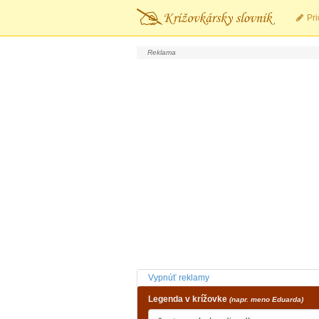
Pri
Vypnúť reklamy
Legenda v krížovke
(napr. meno Eduarda)