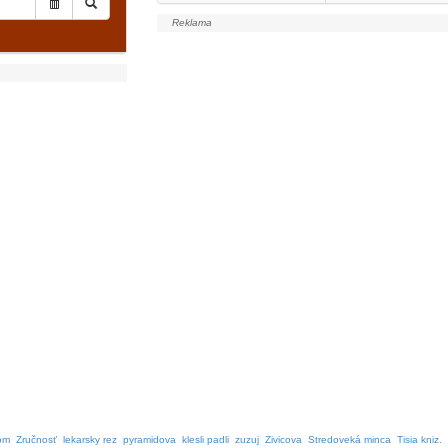
om
Zručnosť
lekarsky rez
pyramidova
klesli padli
zuzuj
Zivicova
Stredoveká minca
Tisia kniz.