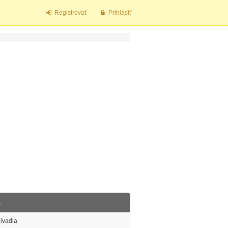
Registrovať
Prihlásiť
a
ivadla