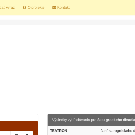
dať výraz
O projekte
Kontakt
Výsledky vyhľadávania pre
čast greckeho divadl
TEATRON
časť starogréckeho d