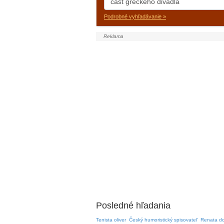
Podrobné vyhľadávanie »
Posledné hľadania
Tenista oliver
Český humoristický spisovateľ
Renata d