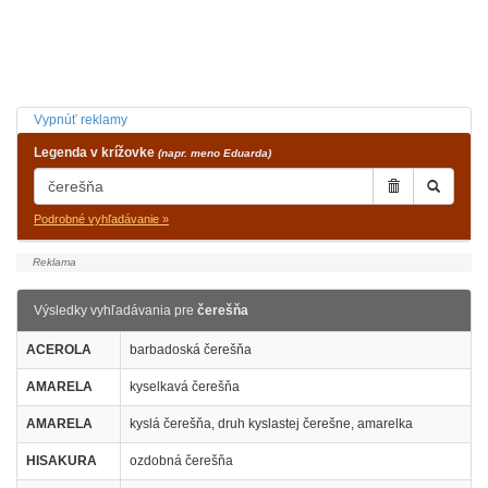
Vypnúť reklamy
Legenda v krížovke
(napr. meno Eduarda)
Podrobné vyhľadávanie »
Výsledky vyhľadávania pre
čerešňa
ACEROLA
barbadoská čerešňa
AMARELA
kyselkavá čerešňa
AMARELA
kyslá čerešňa, druh kyslastej čerešne, amarelka
HISAKURA
ozdobná čerešňa