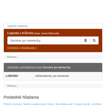
Vypnúť reklamy
Legenda v krížovke
(napr. meno Eduarda)
Podrobné vyhľadávanie »
Výsledky vyhľadávania pre
čerstve po nemecky
LABUNG
občerstvenie, po nemecky
Posledné hľadania
Priveľa hovorovo
Nadrž na splavovanie dreva
Nos dierka anat
fotograf vývojk
vznešený