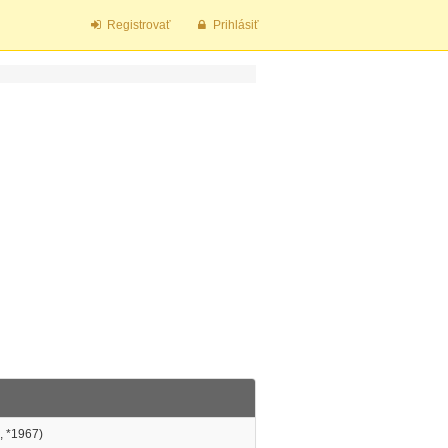
Registrovať
Prihlásiť
, *1967)