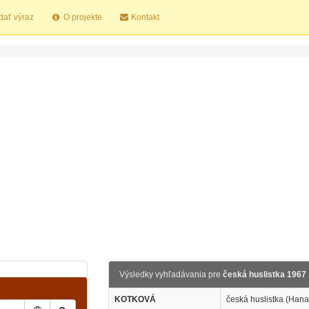
dať výraz
O projekte
Kontakt
Výsledky vyhľadávania pre
česká huslistka 1967
KOTKOVÁ
česká huslistka (Hana