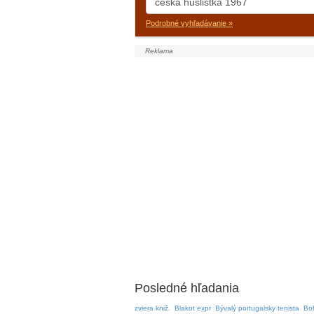
Podrobné vyhľadávanie »
Posledné hľadania
zviera kniž.
Blakot expr
Bývalý portugalsky tenista
Bo