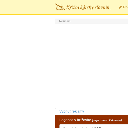
Pri
Vypnúť reklamy
Legenda v krížovke
(napr. meno Eduarda)