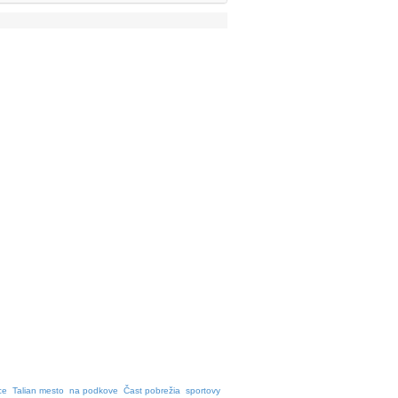
ce
Talian mesto
na podkove
Čast pobrežia
sportovy