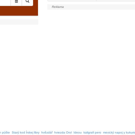
h púšte
Starý kod Írskej libry
hvězdář
hviezda Orol
Ideou
kaligrafi pero
mexický napoj y kukuri