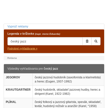
Vypnúť reklamy
Legenda v krížovke
(napr. meno Eduarda)
Podrobné vyhľadávanie »
Výsledky vyhľadávania pre
český jazz
JEGOROV
český jazzový hudobník (saxofonista a klarinetista)
a herec (Eugen, 1937-1992)
KRAUTGARTNER
český hudobník, skladateľ jazzovej hudby, herec a
dirigent (Karel, 1922-1982)
PLÍHAL
český folkový a jazzový gitarista, spevák, skladateľ,
textár, hudobný režisér a aranžér (Karel, *1958)