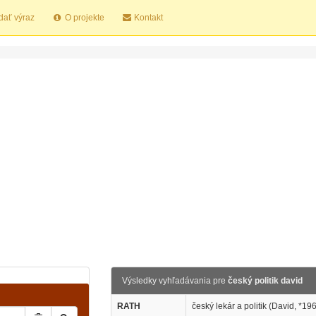
dať výraz
O projekte
Kontakt
Výsledky vyhľadávania pre
český politik david
RATH
český lekár a politik (David, *19