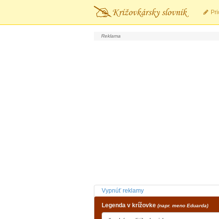
Pri
Vypnúť reklamy
Legenda v krížovke
(napr. meno Eduarda)