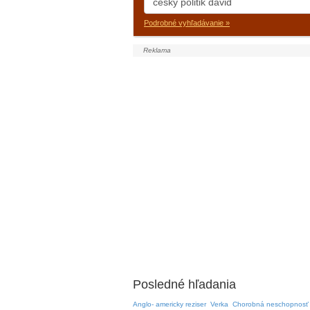
Podrobné vyhľadávanie »
Posledné hľadania
Anglo- americky reziser
Verka
Chorobná neschopnosť c