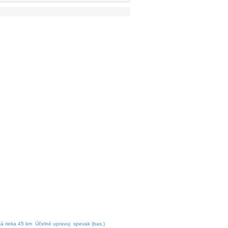
á rieka 45 km
Účelné upravuj
spevak (bas.)