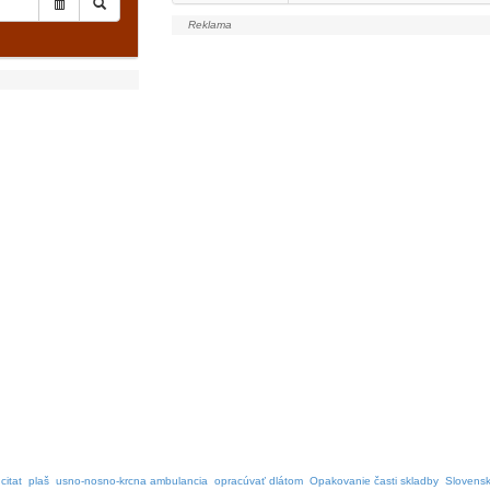
itat
plaš
usno-nosno-krcna ambulancia
opracúvať dlátom
Opakovanie časti skladby
Slovensk