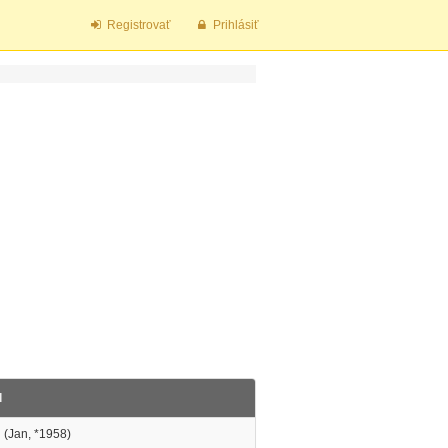
Registrovať
Prihlásiť
l
 (Jan, *1958)