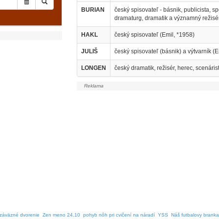
BURIAN
český spisovateľ - básnik, publicista, 
dramaturg, dramatik a významný režisér
HAKL
český spisovateľ (Emil, *1958)
JULIŠ
český spisovateľ (básnik) a výtvarník (
LONGEN
český dramatik, režisér, herec, scenáris
záväzné dvorenie
Zen meno 24.10
pohyb nôh pri cvičení na náradí
YSS
Náš futbalovy branka