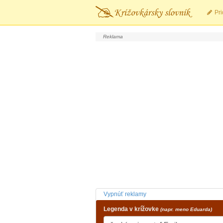
Pri
Vypnúť reklamy
Legenda v krížovke
(napr. meno Eduarda)