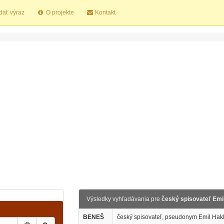
dať výraz
O projekte
Kontakt
Výsledky vyhľadávania pre
český spisovateľ Emi
BENEŠ
český spisovateľ, pseudonym Emil Hakl