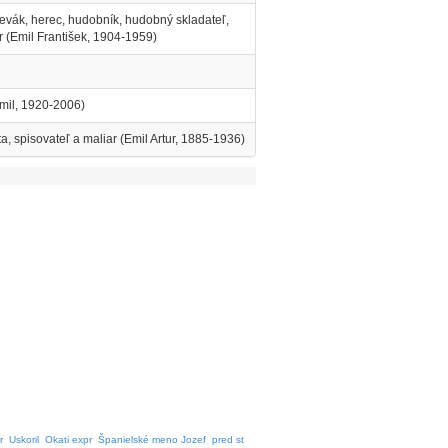
spevák, herec, hudobník, hudobný skladateľ,
 (Emil František, 1904-1959)
Emil, 1920-2006)
ta, spisovateľ a maliar (Emil Artur, 1885-1936)
r
Uskoril
Okati expr
Španielské meno Jozef
pred st