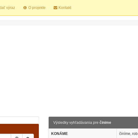
dať výraz
O projekte
Kontakt
Výsledky vyhľadávania pre
činime
KONÁME
činíme, ro