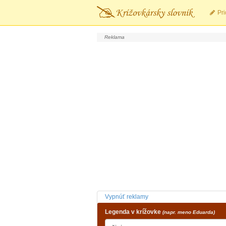
Pri
Vypnúť reklamy
Legenda v krížovke
(napr. meno Eduarda)