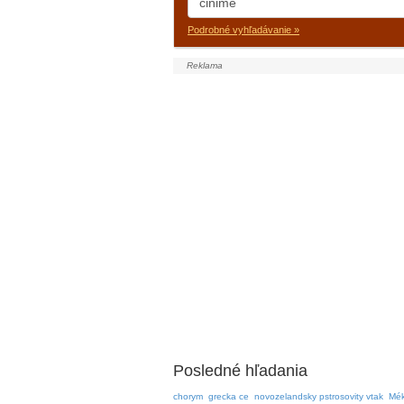
Podrobné vyhľadávanie »
Posledné hľadania
chorym
grecka ce
novozelandsky pstrosovity vtak
Mék