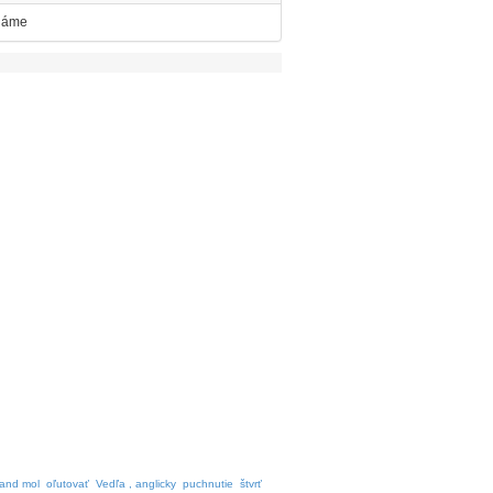
náme
land mol
oľutovať
Vedľa , anglicky
puchnutie
štvrť