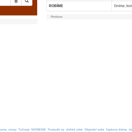
ROBÍME
činíme, ko
ania
utvary
Tučnejsi
NADšENIE
Postavilo sa
zľahká udrie
Objaviteľ radia
čapkova dráma
Is