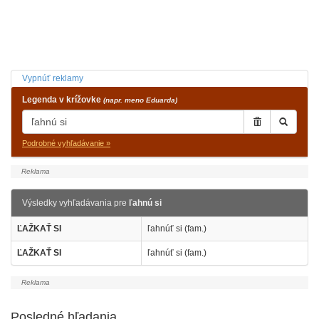
Vypnúť reklamy
Legenda v krížovke
(napr. meno Eduarda)
Podrobné vyhľadávanie »
Výsledky vyhľadávania pre
ľahnú si
ĽAŽKAŤ SI
ľahnúť si (fam.)
ĽAŽKAŤ SI
ľahnúť si (fam.)
Posledné hľadania