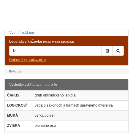
Vypnúť reklamy
Legenda v krížovke
(napr. meno Eduarda)
Podrobné vyhľadávanie »
Výsledky vyhľadávania pre
ľe
ČIRKIS
druh obuvníckeho lepidla
LOGICKOSŤ
veda o zákonoch a formách správneho myslenia
MUKÁ
veľká bolesť
ZVIERA
plemeno psa