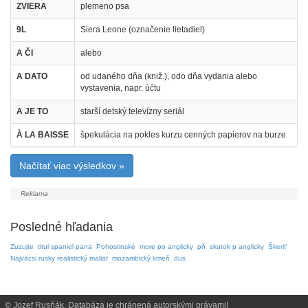
ZVIERA
plemeno psa
9L
Siera Leone (označenie lietadiel)
A ČI
alebo
A DATO
od udaného dňa (kniž.), odo dňa vydania alebo
vystavenia, napr. účtu
A JE TO
starší detský televízny seriál
À LA BAISSE
špekulácia na pokles kurzu cenných papierov na burze
Načítať viac výsledkov »
Posledné hľadania
Zuzujte
titul spaniel pana
Pohostinské
more po anglicky
pň
skutok p anglicky
Škeriť
Najväcsi rusky realistický maliar
mozambický kmeň
dus
© Jozef Rusňák. Databáza je chránená autorskými právami!