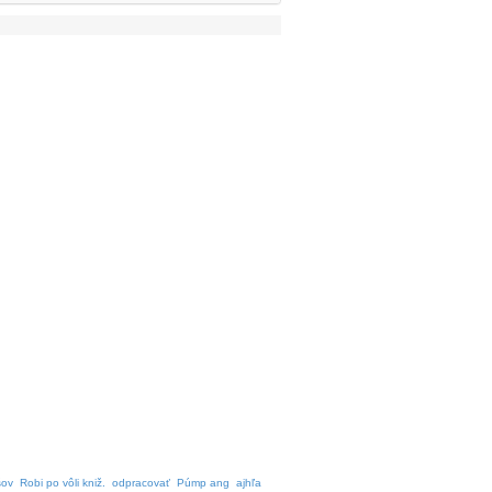
šov
Robi po vôli kniž.
odpracovať
Púmp ang
ajhľa