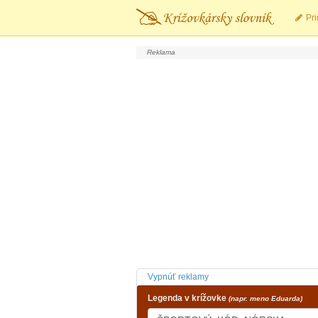
Pri
Vypnúť reklamy
Legenda v krížovke
(napr. meno Eduarda)