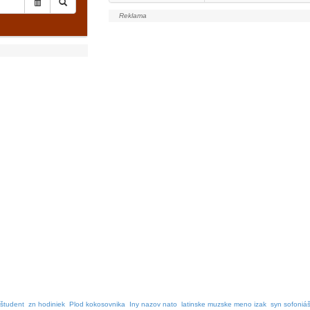
 študent
zn hodiniek
Plod kokosovnika
Iny nazov nato
latinske muzske meno izak
syn sofoniá