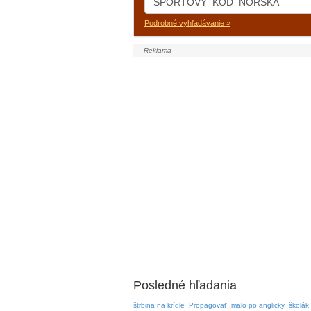
Podrobné vyhľadávanie »
Posledné hľadania
štrbina na krídle
Propagovať
malo po anglicky
školák