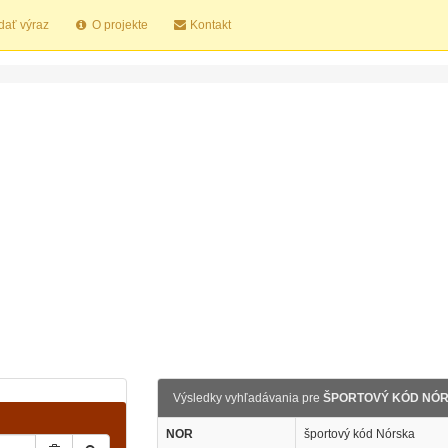
dať výraz
O projekte
Kontakt
Výsledky vyhľadávania pre
ŠPORTOVÝ KÓD NÓ
NOR
športový kód Nórska