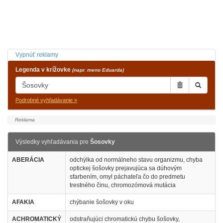
Vypnúť reklamy
Legenda v krížovke
(napr. meno Eduarda)
Podrobné vyhľadávanie »
Výsledky vyhľadávania pre
Šosovky
ABERÁCIA
odchýlka od normálneho stavu organizmu, chyba
optickej šošovky prejavujúca sa dúhovým
sfarbením, omyl páchateľa čo do predmetu
trestného činu, chromozómová mutácia
AFAKIA
chýbanie šošovky v oku
ACHROMATICKÝ
odstraňujúci chromatickú chybu šošovky,