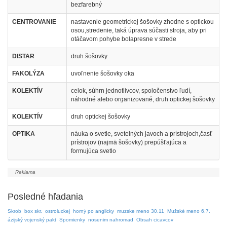
bezfarebný
CENTROVANIE
nastavenie geometrickej šošovky zhodne s optickou
osou,stredenie, taká úprava súčasti stroja, aby pri
otáčavom pohybe bolapresne v strede
DISTAR
druh šošovky
FAKOLÝZA
uvoľnenie šošovky oka
KOLEKTÍV
celok, súhrn jednotlivcov, spoločenstvo ľudí,
náhodné alebo organizované, druh optickej šošovky
KOLEKTÍV
druh optickej šošovky
OPTIKA
náuka o svetle, svetelných javoch a prístrojoch,časť
prístrojov (najmä šošovky) prepúšťajúca a
formujúca svetlo
Posledné hľadania
Skrob
box skr.
ostroluckej
horný po anglicky
muzske meno 30.11
Mužské meno 6.7.
ázijský vojenský pakt
Spomienky
nosenim nahromad
Obsah cicavcov