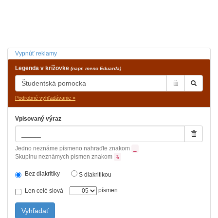
Vypnúť reklamy
Legenda v krížovke
(napr. meno Eduarda)
Podrobné vyhľadávanie »
Vpisovaný výraz
Jedno neznáme písmeno nahraďte znakom
_
Skupinu neznámych písmen znakom
%
Bez diakritiky
S diakritikou
písmen
Len celé slová
Vyhľadať