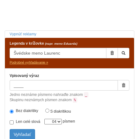
Vypnúť reklamy
Legenda v krížovke
(napr. meno Eduarda)
Podrobné vyhľadávanie »
Vpisovaný výraz
Jedno neznáme písmeno nahraďte znakom
_
Skupinu neznámych písmen znakom
%
Bez diakritiky
S diakritikou
písmen
Len celé slová
Vyhľadať