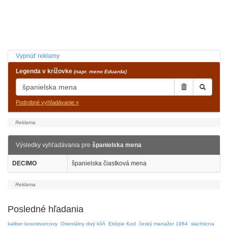
Vypnúť reklamy
Legenda v krížovke
(napr. meno Eduarda)
Podrobné vyhľadávanie »
Výsledky vyhľadávania pre
španielska mena
DECIMO
španielska čiastková mena
Posledné hľadania
kaliber kosostvorcovy
Orientálny divý kôň
Etiópie Kod
český manažer 1964
slachticna