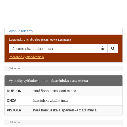
Vypnúť reklamy
Legenda v krížovke
(napr. meno Eduarda)
Podrobné vyhľadávanie »
Výsledky vyhľadávania pre
španielska zlata minca
DUBLÓN
stará španielska zlatá minca
ONZA
španielska zlatá minca
PISTOLA
stará francúzska a španielska zlatá minca