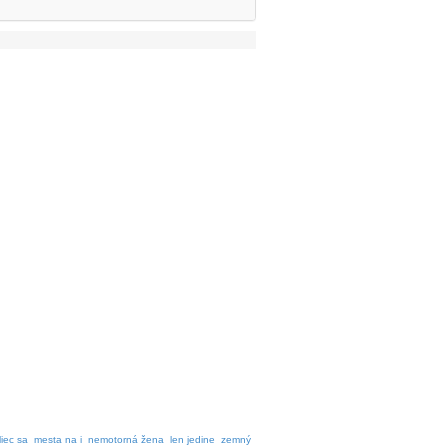
liec sa
mesta na i
nemotorná žena
len jedine
zemný