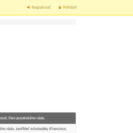
Registrovať
Prihlásiť
lozof, člen jezuitského rádu
kého rádu, zavřšiteľ scholastiky (Francisco,