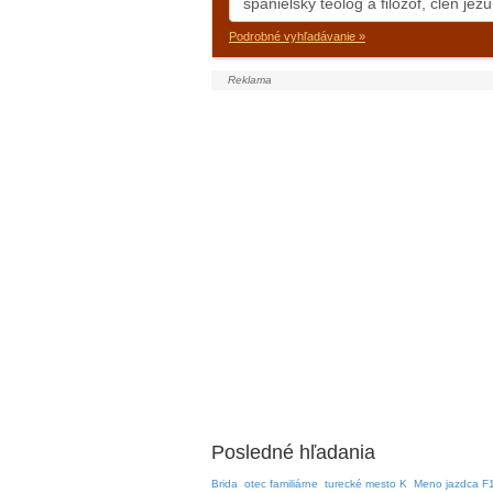
Podrobné vyhľadávanie »
Posledné hľadania
Brida
otec familiárne
turecké mesto K
Meno jazdca F