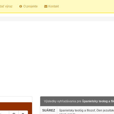
dať výraz
O projekte
Kontakt
Výsledky vyhľadávania pre
španielsky teolog a fi
SUÁREZ
španielsky teológ a filozof, člen jezuits