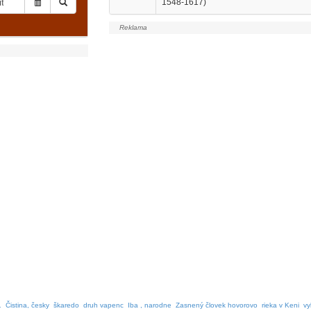
1548-1617)
1
Čistina, česky
škaredo
druh vapenc
Iba , narodne
Zasnený človek hovorovo
rieka v Keni
vy