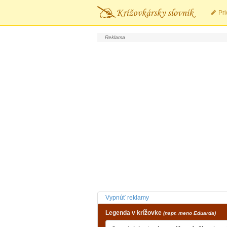
Pri
Vypnúť reklamy
Legenda v krížovke
(napr. meno Eduarda)