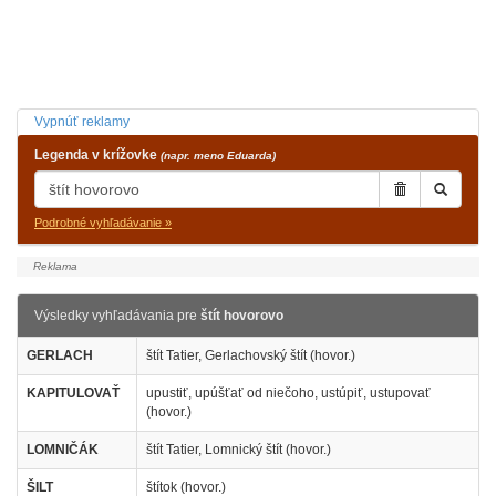
Vypnúť reklamy
Legenda v krížovke
(napr. meno Eduarda)
Podrobné vyhľadávanie »
Výsledky vyhľadávania pre
štít hovorovo
GERLACH
štít Tatier, Gerlachovský štít (hovor.)
KAPITULOVAŤ
upustiť, upúšťať od niečoho, ustúpiť, ustupovať
(hovor.)
LOMNIČÁK
štít Tatier, Lomnický štít (hovor.)
ŠILT
štítok (hovor.)