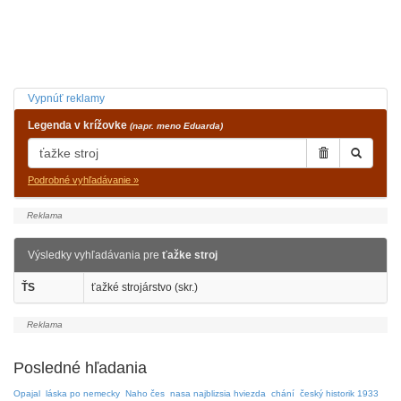
Vypnúť reklamy
Legenda v krížovke
(napr. meno Eduarda)
Podrobné vyhľadávanie »
Výsledky vyhľadávania pre
ťažke stroj
ŤS
ťažké strojárstvo (skr.)
Posledné hľadania
Opajal
láska po nemecky
Naho čes
nasa najblizsia hviezda
chání
český historik 1933