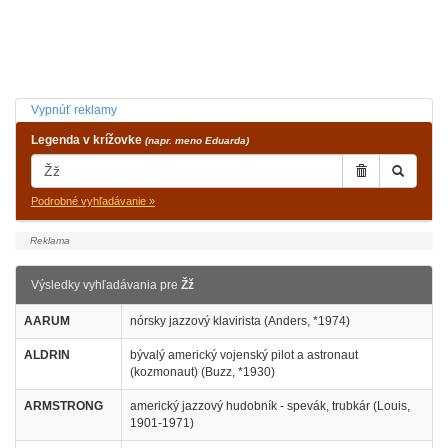
Vypnúť reklamy
Legenda v krížovke
(napr. meno Eduarda)
Podrobné vyhľadávanie »
Výsledky vyhľadávania pre
Žž
AARUM
nórsky jazzový klavirista (Anders, *1974)
ALDRIN
bývalý americký vojenský pilot a astronaut
(kozmonaut) (Buzz, *1930)
ARMSTRONG
americký jazzový hudobník - spevák, trubkár (Louis,
1901-1971)